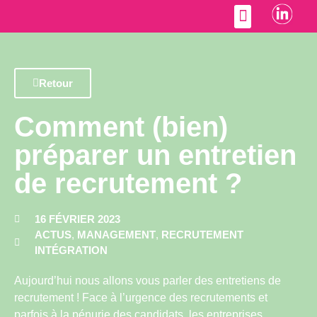
Accompagnement RH
Retour
Comment (bien)
préparer un entretien
de recrutement ?
16 FÉVRIER 2023
ACTUS
,
MANAGEMENT
,
RECRUTEMENT
INTÉGRATION
Aujourd’hui nous allons vous parler des entretiens de
recrutement ! Face à l’urgence des recrutements et
parfois à la pénurie des candidats, les entreprises