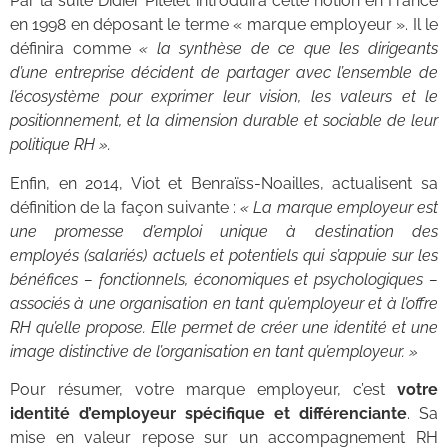
Par la suite Didier Pitelet introduira cette notion en France
en 1998 en déposant le terme « marque employeur ». Il le
définira comme
« la synthèse de ce que les dirigeants
d’une entreprise décident de partager avec l’ensemble de
l’écosystème pour exprimer leur vision, les valeurs et le
positionnement, et la dimension durable et sociable de leur
politique RH ».
Enfin, en 2014, Viot et Benraïss-Noailles, actualisent sa
définition de la façon suivante :
« La marque employeur est
une promesse d’emploi unique à destination des
employés (salariés) actuels et potentiels qui s’appuie sur les
bénéfices – fonctionnels, économiques et psychologiques –
associés à une organisation en tant qu’employeur et à l’offre
RH qu’elle propose. Elle permet de créer une identité et une
image distinctive de l’organisation en tant qu’employeur. »
Pour résumer, votre marque employeur, c’est
votre
identité d’employeur spécifique et différenciante
. Sa
mise en valeur repose sur un accompagnement RH