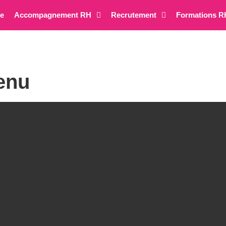
re
Accompagnement RH
Recrutement
Formations R
enu